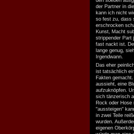
den soeben ausge
der Partner in d
kann ich nicht w
so fest zu, dass
erschrocken scha
Kunst, Macht su
strippender Part
fast nackt ist. D
lange genug, sieh
Irgendwann.
Das eher peinlic
ist tatsächlich e
Fakten gemacht. 
aussieht, eine B
aufzuknöpfen. Un
sich tänzerisch 
Rock oder Hose m
"aussteigen" kann
in zwei Teile re
wurden. Außerdem
eigenen Oberkörp