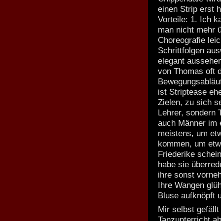
einen Strip erst
Vorteile: 1. Ich
man nicht mehr 
Choreografie lei
Schrittfolgen au
elegant aussehen 
von Thomas oft d
Bewegungsabläufe
ist Striptease eh
Zielen, zu sich 
Lehrer, sondern T
auch Männer im e
meistens, um etwa
kommen, um etwas
Friederike schein
habe sie überred
ihre sonst vorne
Ihre Wangen glüh
Bluse aufknöpft u
Mir selbst gefäl
Tanzunterricht a