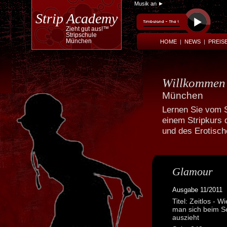
Musik an ►
Strip Academy
Zieht gut aus!™
Stripschule
München
HOME
|
NEWS
|
PREIS
Willkomme
München
Lernen Sie vom S
einem Stripkurs 
Powered by
Translate
und des Erotisc
Glamour
Ausgabe 11/2011
Titel: Zeitlos - Wi
man sich beim S
auszieht