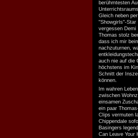
berühmtesten Au
Unterrichtsraum
Gleich neben pe
"Showgirls"-Star
vergessen Demi M
Thomas stolz beri
dass ich mir beim
nachzuturnen, wa
entkleidungstechn
auch nie auf die
höchstens im Kin
Schnitt der Insz
können.
Im wahren Leben 
zwischen Wohnzi
einsamen Zuschau
ein paar Thomas-
Clips vermuten l
Chippendale sofo
Basingers legen
Can Leave Your 