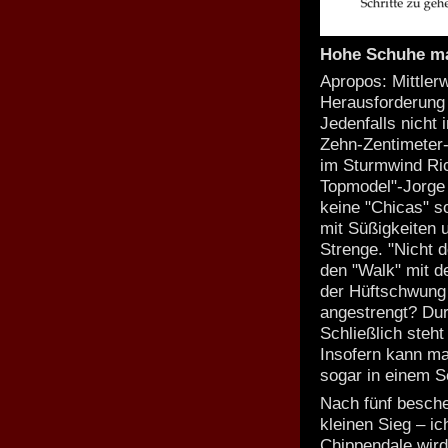
Hohe Schuhe mac
Apropos: Mittler
Herausforderung 
Jedenfalls nicht
Zehn-Zentimeter
im Sturmwind Ri
Topmodel"-Jorge 
keine "Chicas" s
mit Süßigkeiten 
Strenge. "Nicht 
den "Walk" mit d
der Hüftschwung 
angestrengt? Dur
Schließlich steh
Insofern kann ma
sogar in einem S
Nach fünf besche
kleinen Sieg – ic
Chippendale wir