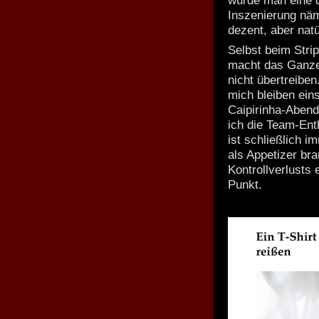
würde man eine d
Inszenierung nä
dezent, aber natü
Selbst beim Stri
macht das Ganze 
nicht übertreibe
mich bleiben ein
Caipirinha-Abend
ich die Team-Ent
ist schließlich 
als Appetizer br
Kontrollverlusts 
Punkt.