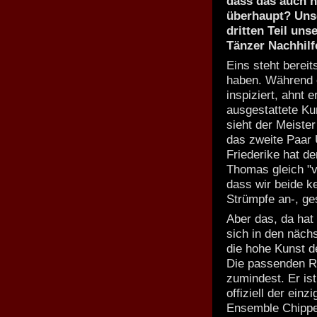
dass das auch 
überhaupt? Uns
dritten Teil un
Tänzer Nachhilf
Eins steht berei
haben. Während e
inspiziert, ahnt 
ausgestattete Ku
sieht der Meister
das zweite Paar 
Friederike hat d
Thomas gleich "v
dass wir beide k
Strümpfe an-, ge
Aber das, da hat
sich in den näch
die hohe Kunst d
Die passenden Re
zumindest. Er is
offiziell der ein
Ensemble Chippen