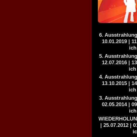
6. Ausstrahlung
10.01.2019 | 11
ich
5. Ausstrahlung
12.07.2016 | 13
ich
4. Ausstrahlung
13.10.2015 | 14
ich
3. Ausstrahlung
02.05.2014 | 09
ich
WIEDERHOLUNG: 
| 25.07.2012 | 
i