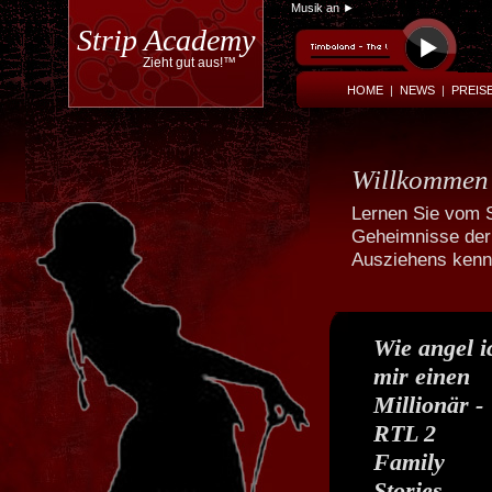
Musik an ►
Strip Academy
Zieht gut aus!™
HOME
|
NEWS
|
PREIS
Willkommen
Lernen Sie vom S
Geheimnisse der
Ausziehens kenn
Powered by
Translate
Wie angel i
mir einen
Millionär -
RTL 2
Family
Stories