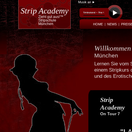
Musik an ►
Strip Academy
Zieht gut aus!™
Stripschule
München
HOME
|
NEWS
|
PREIS
Willkomme
München
Lernen Sie vom S
einem Stripkurs 
Powered by
Translate
und des Erotisc
Strip
Academy
On Tour 7
"LA