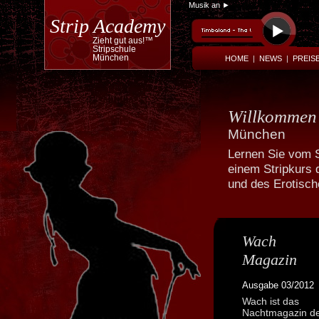
Musik an ►
Strip Academy
Zieht gut aus!™
Stripschule
München
HOME
|
NEWS
|
PREIS
Willkomme
München
Lernen Sie vom S
einem Stripkurs 
Powered by
Translate
und des Erotisc
Wach
Magazin
Ausgabe 03/2012
Wach ist das
Nachtmagazin d